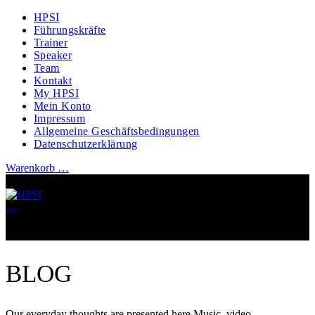
HPSI
Führungskräfte
Trainer
Speaker
Team
Kontakt
My HPSI
Mein Konto
Impressum
Allgemeine Geschäftsbedingungen
Datenschutzerklärung
Warenkorb
…
…
Warenkorb-Inhalte laden...
BLOG
Our everyday thoughts are presented here Music, video